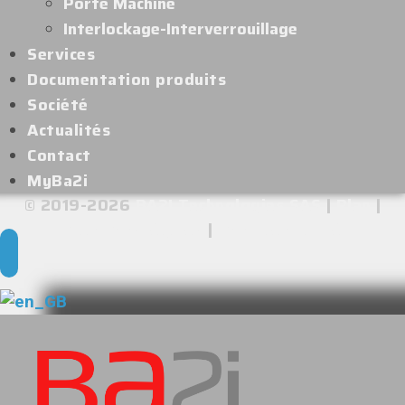
Porte Machine
Interlockage-Interverrouillage
Services
Documentation produits
Société
Actualités
Contact
MyBa2i
© 2019-2026
BA2I Technologies SAS
|
Plan
|
Mentions légales
|
Confidentialité