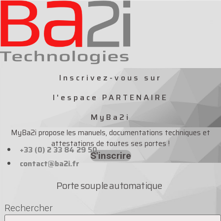
Aller
au
contenu
Inscrivez-vous sur
l'espace PARTENAIRE
MyBa2i
MyBa2i propose les manuels, documentations techniques et
attestations de toutes ses portes !
+33 (0) 2 33 84 29 50
S'inscrire
contact@ba2i.fr
Porte souple automatique
Rechercher