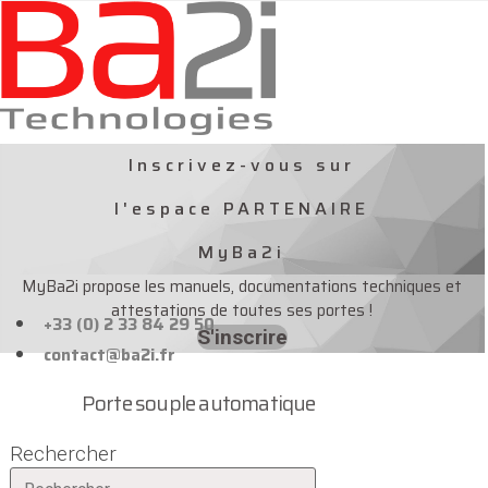
Aller
au
contenu
Inscrivez-vous sur
l'espace PARTENAIRE
MyBa2i
MyBa2i propose les manuels, documentations techniques et
attestations de toutes ses portes !
+33 (0) 2 33 84 29 50
S'inscrire
contact@ba2i.fr
Porte souple automatique
Rechercher