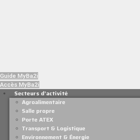
Guide MyBa2i
Accès MyBa2i
Secteurs d’activité
Agroalimentaire
Salle propre
Porte ATEX
Transport & Logistique
Environnement & Énergie