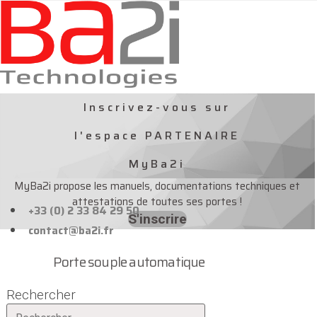
Aller
au
contenu
Inscrivez-vous sur
l'espace PARTENAIRE
MyBa2i
MyBa2i propose les manuels, documentations techniques et
attestations de toutes ses portes !
+33 (0) 2 33 84 29 50
S'inscrire
contact@ba2i.fr
Porte souple automatique
Rechercher