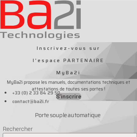
Aller
au
contenu
Inscrivez-vous sur
l'espace PARTENAIRE
MyBa2i
MyBa2i propose les manuels, documentations techniques et
attestations de toutes ses portes !
+33 (0) 2 33 84 29 50
S'inscrire
contact@ba2i.fr
Porte souple automatique
Rechercher