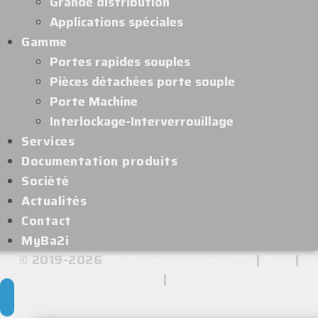
Grande distribution
Applications spéciales
Gamme
Portes rapides souples
Pièces détachées porte souple
Porte Machine
Interlockage-Interverrouillage
Services
Documentation produits
Société
Actualités
Contact
MyBa2i
© 2019-2026
BA2I Technologies SAS
|
Plan
|
Mentions légales
|
Confidentialité