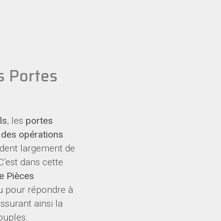
s Portes
ls
, les
portes
é des opérations
.
dent largement de
 C’est dans cette
e Pièces
u pour répondre à
assurant ainsi la
ouples.