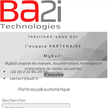
Aller
au
contenu
Inscrivez-vous sur
l'espace PARTENAIRE
MyBa2i
MyBa2i propose les manuels, documentations techniques et
attestations de toutes ses portes !
+33 (0) 2 33 84 29 50
S'inscrire
contact@ba2i.fr
Porte souple automatique
Rechercher