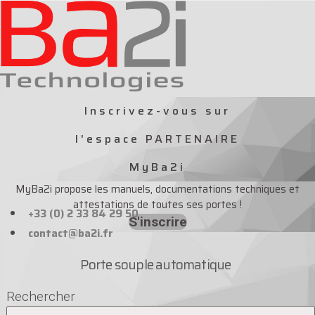
Aller
au
contenu
Inscrivez-vous sur
l'espace PARTENAIRE
MyBa2i
MyBa2i propose les manuels, documentations techniques et
attestations de toutes ses portes !
+33 (0) 2 33 84 29 50
S'inscrire
contact@ba2i.fr
Porte souple automatique
Rechercher