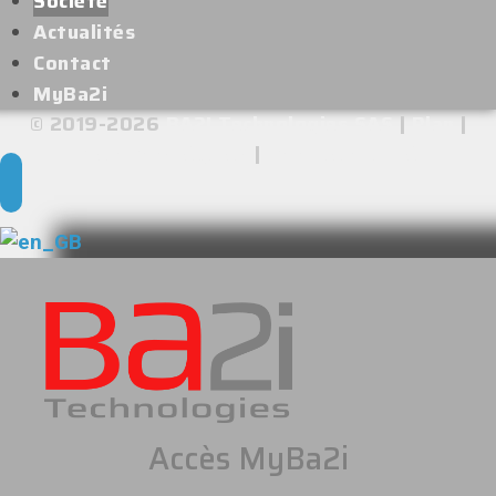
Société
Actualités
Contact
MyBa2i
© 2019-2026
BA2I Technologies SAS
|
Plan
|
Mentions légales
|
Confidentialité
Accès MyBa2i