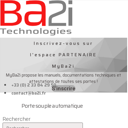
Aller
au
contenu
Inscrivez-vous sur
l'espace PARTENAIRE
MyBa2i
MyBa2i propose les manuels, documentations techniques et
attestations de toutes ses portes !
+33 (0) 2 33 84 29 50
S'inscrire
contact@ba2i.fr
Porte souple automatique
Rechercher