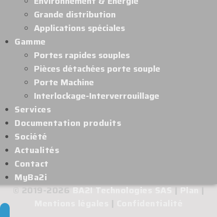
Environnement & Énergie
Grande distribution
Applications spéciales
Gamme
Portes rapides souples
Pièces détachées porte souple
Porte Machine
Interlockage-Interverrouillage
Services
Documentation produits
Société
Actualités
Contact
MyBa2i
© 2019-2026
BA2I Technologies SAS
|
Plan
|
Mentions légales
|
Confidentialité