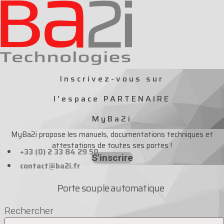
Aller
au
contenu
Inscrivez-vous sur
l'espace PARTENAIRE
MyBa2i
MyBa2i propose les manuels, documentations techniques et
attestations de toutes ses portes !
+33 (0) 2 33 84 29 50
S'inscrire
contact@ba2i.fr
Porte souple automatique
Rechercher