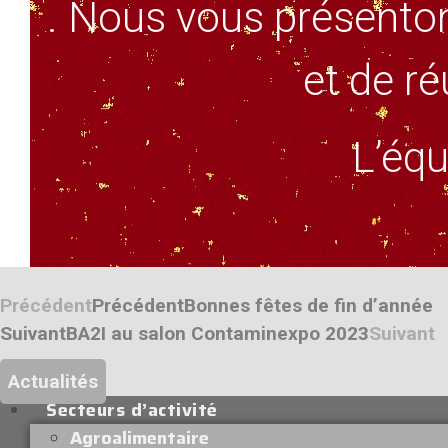
. Nous vous présenton
et de ré
L’équ
Précédent
Précédent
Bonnes fêtes de fin d’année
Suivant
BA2I au salon Contaminexpo 2023
Suivant
Actualités
Secteurs d’activité
Agroalimentaire