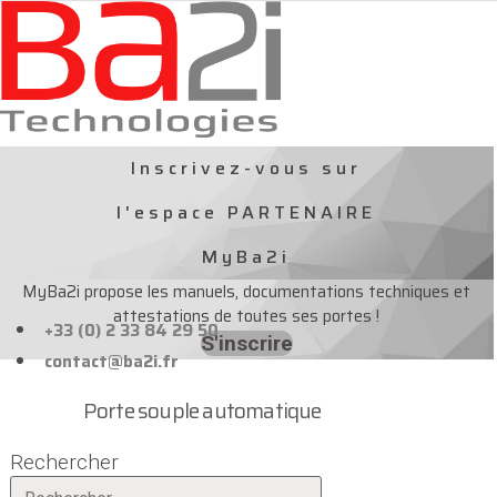
Aller
au
contenu
Inscrivez-vous sur
l'espace PARTENAIRE
MyBa2i
MyBa2i propose les manuels, documentations techniques et
attestations de toutes ses portes !
+33 (0) 2 33 84 29 50
S'inscrire
contact@ba2i.fr
Porte souple automatique
Rechercher