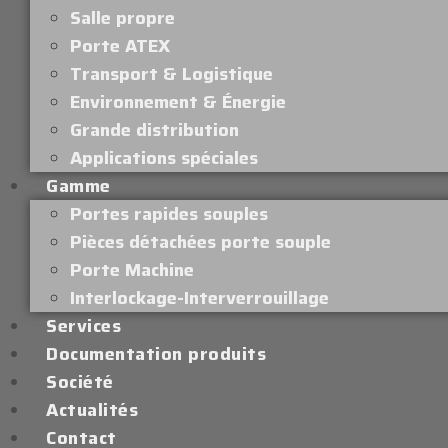
Salle propre
Porte ATEX
Transport & Logistique
Environnement & Énergie
Grande distribution
Applications spéciales
Gamme
Portes rapides souples
Pièces détachées porte souple
Porte Machine
Interlockage-Interverrouillage
Services
Documentation produits
Société
Actualités
Contact