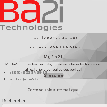
Aller
au
contenu
Inscrivez-vous sur
l'espace PARTENAIRE
MyBa2i
MyBa2i propose les manuels, documentations techniques et
attestations de toutes ses portes !
+33 (0) 2 33 84 29 50
S'inscrire
contact@ba2i.fr
Porte souple automatique
Rechercher