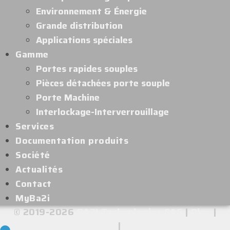
Environnement & Énergie
Grande distribution
Applications spéciales
Gamme
Portes rapides souples
Pièces détachées porte souple
Porte Machine
Interlockage-Interverrouillage
Services
Documentation produits
Société
Actualités
Contact
MyBa2i
© 2019-2026
BA2I Technologies SAS
|
Plan
|
Mentions légales
|
Confidentialité