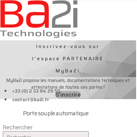
Aller
au
contenu
Inscrivez-vous sur
l'espace PARTENAIRE
MyBa2i
MyBa2i propose les manuels, documentations techniques et
attestations de toutes ses portes !
+33 (0) 2 33 84 29 50
S'inscrire
contact@ba2i.fr
Porte souple automatique
Rechercher