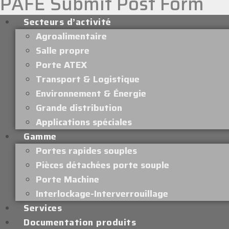
PAFE Submit Post Form
Secteurs d’activité
Agroalimentaire
Salle propre
Porte ATEX
Transport & Logistique
Environnement & Énergie
Grande distribution
Applications spéciales
Gamme
Portes rapides souples
Pièces détachées porte souple
Porte Machine
Interlockage-Interverrouillage
Services
Documentation produits