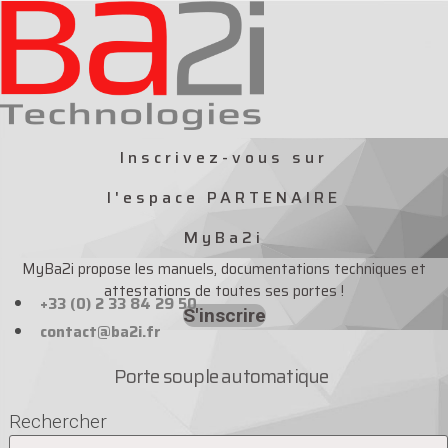
Aller
au
contenu
Inscrivez-vous sur
l'espace PARTENAIRE
MyBa2i
MyBa2i propose les manuels, documentations techniques et
attestations de toutes ses portes !
+33 (0) 2 33 84 29 50
S'inscrire
contact@ba2i.fr
Porte souple automatique
Rechercher