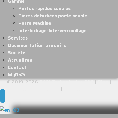
Gamme
Portes rapides souples
Pièces détachées porte souple
Porte Machine
Interlockage-Interverrouillage
Services
Documentation produits
Société
Actualités
Contact
MyBa2i
© 2019-2026
BA2I Technologies SAS
|
Plan
|
Mentions légales
|
Confidentialité