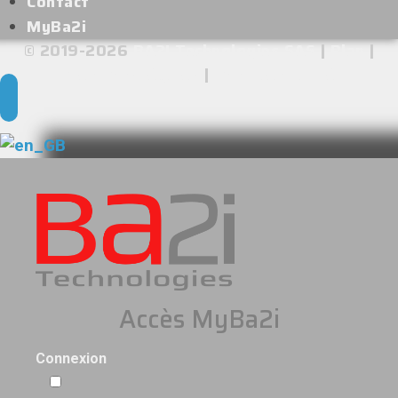
Contact
MyBa2i
© 2019-2026
BA2I Technologies SAS
|
Plan
|
Mentions légales
|
Confidentialité
Accès MyBa2i
Connexion