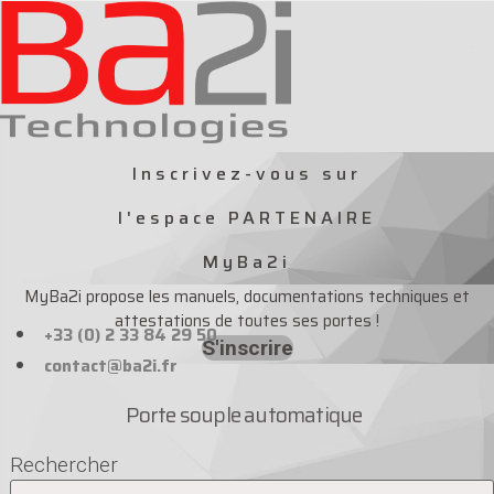
Aller
au
contenu
Inscrivez-vous sur
l'espace PARTENAIRE
MyBa2i
MyBa2i propose les manuels, documentations techniques et
attestations de toutes ses portes !
+33 (0) 2 33 84 29 50
S'inscrire
contact@ba2i.fr
Porte souple automatique
Rechercher