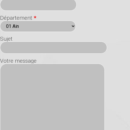
Département
*
Sujet
Votre message