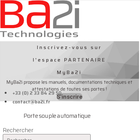
Aller
au
contenu
Inscrivez-vous sur
l'espace PARTENAIRE
MyBa2i
MyBa2i propose les manuels, documentations techniques et
attestations de toutes ses portes !
+33 (0) 2 33 84 29 50
S'inscrire
contact@ba2i.fr
Porte souple automatique
Rechercher