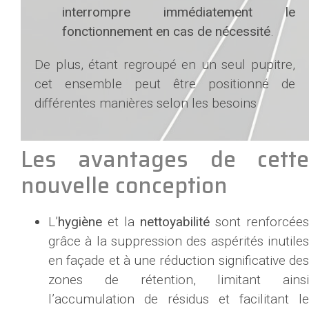
interrompre immédiatement le
fonctionnement en cas de nécessité
.
De plus, étant regroupé en un seul pupitre,
cet ensemble peut être positionné de
différentes manières selon les besoins
Les avantages de cette
nouvelle conception
L’
hygiène
et la
nettoyabilité
sont renforcées
grâce à la suppression des aspérités inutiles
en façade et à une réduction significative des
zones de rétention, limitant ainsi
l’accumulation de résidus et facilitant le