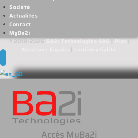
Société
Actualités
Contact
MyBa2i
© 2019-2026
BA2I Technologies SAS
|
Plan
|
Mentions légales
|
Confidentialité
Accès MyBa2i