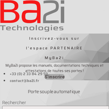
Aller
au
contenu
Inscrivez-vous sur
l'espace PARTENAIRE
MyBa2i
MyBa2i propose les manuels, documentations techniques et
attestations de toutes ses portes !
+33 (0) 2 33 84 29 50
S'inscrire
contact@ba2i.fr
Porte souple automatique
Rechercher