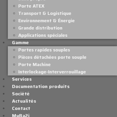
Porte ATEX
Transport & Logistique
Environnement & Énergie
Grande distribution
Applications spéciales
Gamme
Portes rapides souples
Pièces détachées porte souple
Porte Machine
Interlockage-Interverrouillage
Services
Documentation produits
Société
Actualités
Contact
MyBa2i