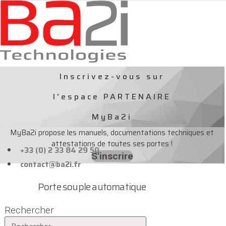
Aller
au
contenu
Inscrivez-vous sur
l'espace PARTENAIRE
MyBa2i
MyBa2i propose les manuels, documentations techniques et
attestations de toutes ses portes !
+33 (0) 2 33 84 29 50
S'inscrire
contact@ba2i.fr
Porte souple automatique
Rechercher